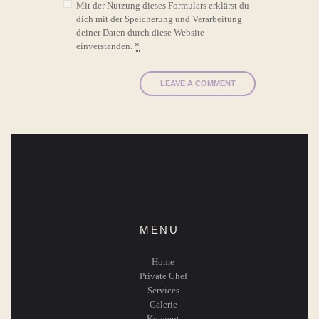
Mit der Nutzung dieses Formulars erklärst du
dich mit der Speicherung und Verarbeitung
deiner Daten durch diese Website
einverstanden.
*
MENU
Home
Private Chef
Services
Galerie
Konzept