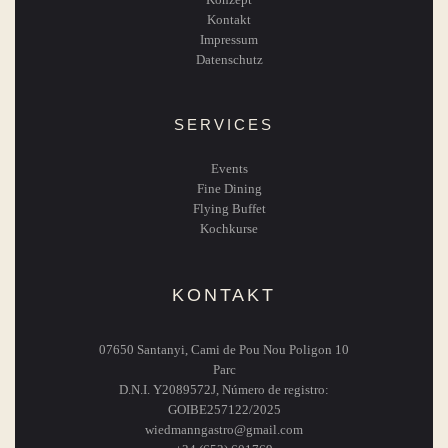
Kontakt
Impressum
Datenschutz
SERVICES
Events
Fine Dining
Flying Buffet
Kochkurse
KONTAKT
07650 Santanyi, Cami de Pou Nou Poligon 10
Parc
D.N.I. Y2089572J, Número de registro:
GOIBE257122/2025
wiedmanngastro@gmail.com