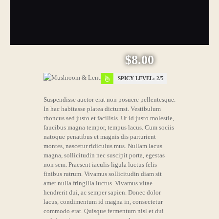
$8.00
SPICY LEVEL:
2
Suspendisse auctor erat non posuere pellentesque.
In hac habitasse platea dictumst. Vestibulum
rhoncus sed justo et facilisis. Ut id justo molestie,
faucibus magna tempor, tempus lacus. Cum sociis
natoque penatibus et magnis dis parturient
montes, nascetur ridiculus mus. Nullam lacus
magna, sollicitudin nec suscipit porta, egestas
non sem. Praesent iaculis ligula luctus felis
finibus rutrum. Vivamus sollicitudin diam sit
amet nulla fringilla luctus. Vivamus vitae
hendrerit dui, ac semper sapien. Donec dolor
lacus, condimentum id magna in, consectetur
commodo erat. Quisque fermentum nisl et dui