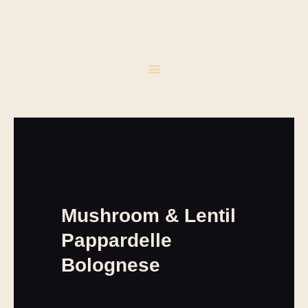
HOME
PRIVATE CHEF
KONZEPT
SERVICES
GALERIE
KONTAKT
IMPRESSUM
Mushroom & Lentil
Pappardelle
Bolognese